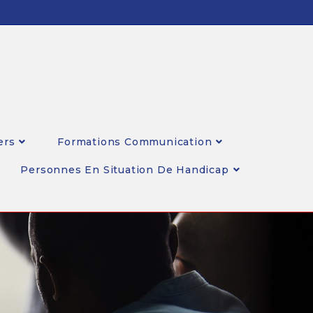
ers
Formations Communication
Personnes En Situation De Handicap