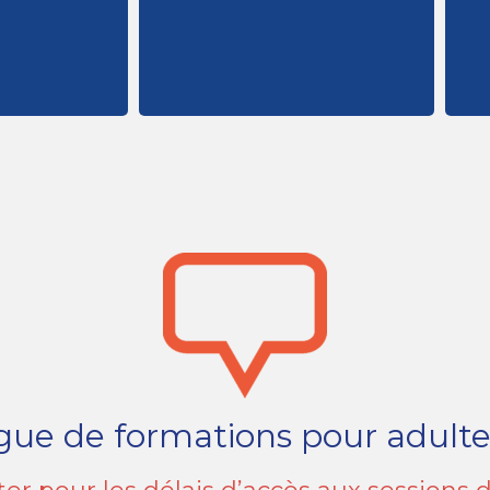
ctive où le
commerce pendant 14 ans
à la pratique.
d’abord exercé dans le
dagogiques :
santé et sécurité, j’ai tout
P
management, communication,
Formateur en vente,
gue de formations pour adult