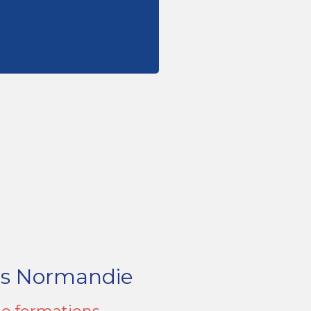
ambassadeurs de votre
de faire de vos équipes des
lus que jamais il est primordial
es Normandie