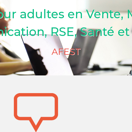
our adultes en Vente,
ation, RSE, Santé et 
AFEST