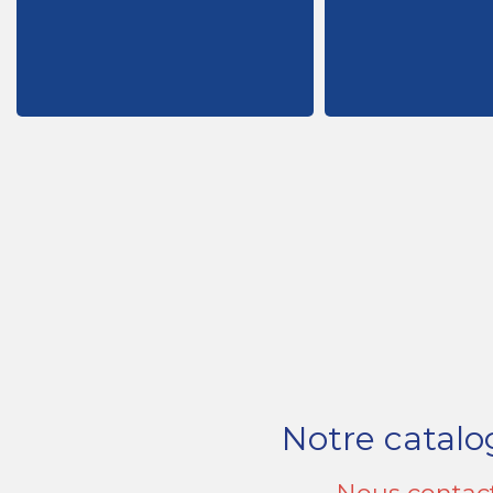
Une pédagogie a
communication et en Santé
une théorie alliée 
adultes en vente, management,
Mes contenus pé
Je propose des formations pour
Notre catalo