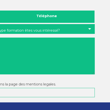
Téléphone
type formation êtes vous intéressé?
ans la page des mentions legales.