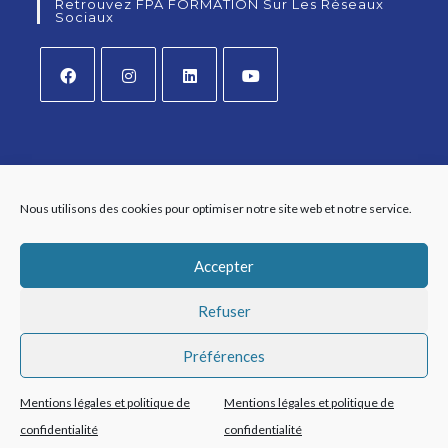
Retrouvez FPA FORMATION Sur Les Réseaux
Sociaux
Nous utilisons des cookies pour optimiser notre site web et notre service.
Accepter
Refuser
Préférences
Mentions légales et politique de
Mentions légales et politique de
Copyright FPA Formation2026 | Tous drois reservés |
Mentions légales
|
confidentialité
confidentialité
Création
Clémence Mouchard - Web Designer