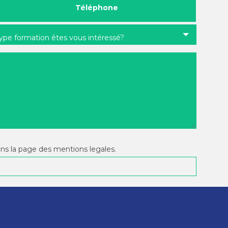
Téléphone
type formation êtes vous intéressé?
ans la page des mentions legales.